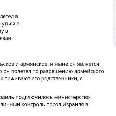
летел в
нуться в
у в
бязан
ьское и армянское, и ныне он является
 он полетел по разрешению армейского
ак поживают его родственники, с
раиль подключилось министерство
 личный контроль посол Израиля в