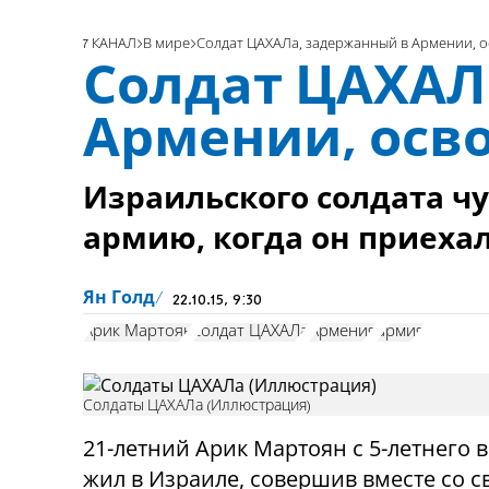
7 КАНАЛ
В мире
Солдат ЦАХАЛа, задержанный в Армении, 
Солдат ЦАХАЛ
Армении, осв
Израильского солдата чу
армию, когда он приеха
Ян Голд
22.10.15, 9:30
Арик Мартоян
солдат ЦАХАЛа
Армения
армия
Солдаты ЦАХАЛа (Иллюстрация)
21-летний Арик Мартоян с 5-летнего 
жил в Израиле, совершив вместе со 