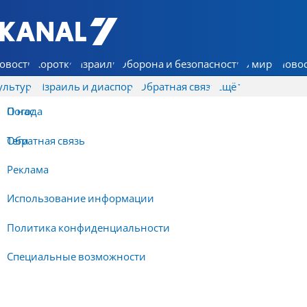
7 КАНАЛ - Аруц Шева
овости
Коротко
Израиль
Оборона и безопасность
В мире
Новос
ультура
Израиль и диаспора
Обратная связь
Ещё
О нас
Погода
Обратная связь
Теги
Реклама
Использование информации
Политика конфиденциальности
Специальные возможности