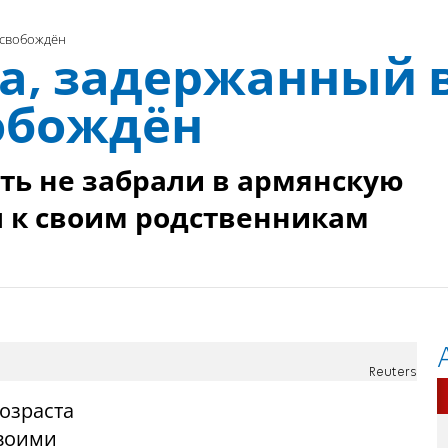
освобождён
а, задержанный 
обождён
ть не забрали в армянскую
л к своим родственникам
Reuters
возраста
своими