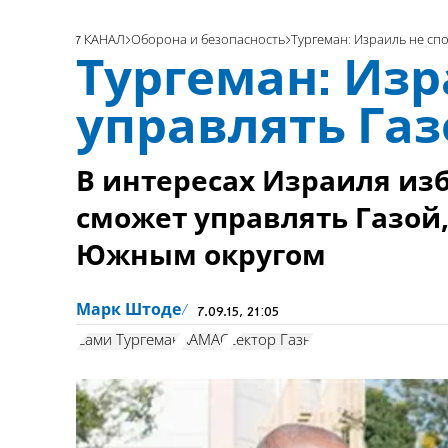
7 КАНАЛ
Оборона и безопасность
Тургеман: Израиль не сп
Тургеман: Изр
управлять Га
В интересах Израиля изб
сможет управлять Газой
Южным округом
Марк Штоде
7.09.15, 21:05
Сами Тургеман
ХАМАС
сектор Газы