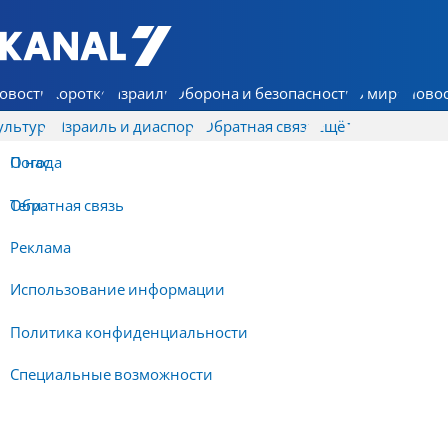
7 КАНАЛ - Аруц Шева
овости
Коротко
Израиль
Оборона и безопасность
В мире
Новос
ультура
Израиль и диаспора
Обратная связь
Ещё
О нас
Погода
Обратная связь
Теги
Реклама
Использование информации
Политика конфиденциальности
Специальные возможности