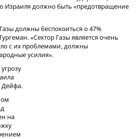
лью Израиля должно быть «предотвращение
Газы должны беспокоиться о 47%
Тургеман. «Сектор Газы является очень
ло с их проблемами, должны
родные усилия».
 угрозу
маила
 Дейфа.
ном
ад
ен на
ржку
ирением