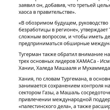
заявил он, добавив, что третьей це
хаоса в правительстве».
«В обозримом будущем, руководство 
безработицы в регионе», утверждает 
сложным вопросом, и чтобы иметь де
предприниматься обширные междуна
Тугерман также обратил внимание на
трех основных лидеров ХАМАСа - Ис
Хании, Халеда Машааля и Мухаммеда
Хания, по словам Тургемана, в основ
занимается сохранением контроля н
сектором Газы, а Машаль сосредоточ
привлечении международной подде
«палестинского дела», а также расш