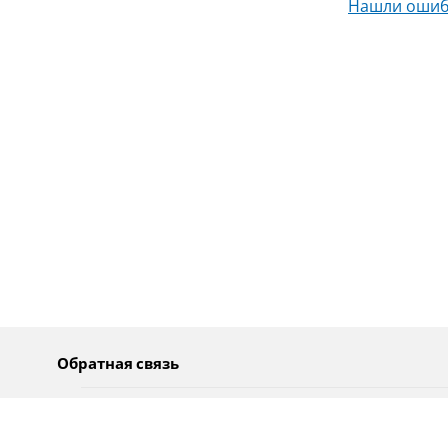
Нашли ошиб
Обратная связь
О нас
Pусский
Обратная связь
عربية