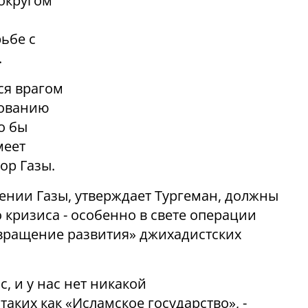
округом
ьбе с
.
ся врагом
вованию
о бы
меет
ор Газы.
нии Газы, утверждает Тургеман, должны
кризиса - особенно в свете операции
твращение развития» джихадистских
, и у нас нет никакой
аких как «Исламское государство», -