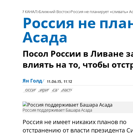
7 КАНАЛ
Ближний Восток
Россия не планирует «сливать» А
Россия не пла
Асада
Посол России в Ливане з
влиять на то, чтобы отс
Ян Голд
11.06.15, 11:12
Россия
Сирия
Асад
власть
Россия поддерживает Башара Асада
Россия не имеет никаких планов по
отстранению от власти президента С