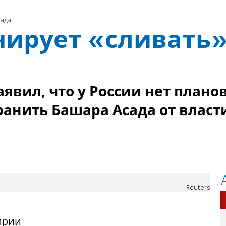
сада
нирует «сливать
аявил, что у России нет плано
транить Башара Асада от власт
Reuters
ирии