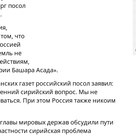
ерг посол
.
ия,
том, что
Россией
емль не
ействиям,
рии Башара Асада».
нских газет российский посол заявил:
тренний сирийский вопрос. Мы не
аться. При этом Россия также никоим
 главы мировых держав обсудили пути
частности сирийская проблема