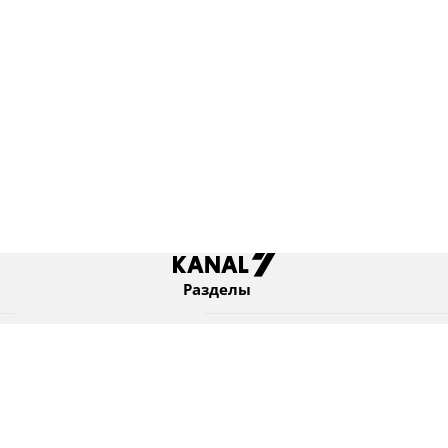
Разделы
Новости
Коротко
Израиль
В мире
Оборона и безопасность