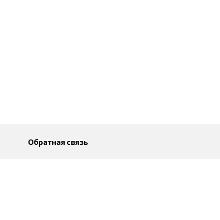
Обратная связь
О нас
Pусский
Обратная связь
عربية
Реклама
Использование информации
Политика конфиденциальности