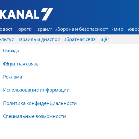
7 КАНАЛ - Аруц Шева
овости
Коротко
Израиль
Оборона и безопасность
В мире
Новос
ультура
Израиль и диаспора
Обратная связь
Ещё
О нас
Погода
Обратная связь
Теги
Реклама
Использование информации
Политика конфиденциальности
Специальные возможности