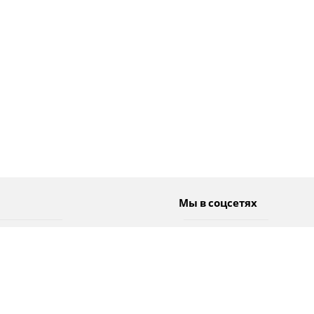
Мы в соцсетях
Спорт
Twitter
Погода
Facebook
Тэги
Instagram
YouTube
TikTok