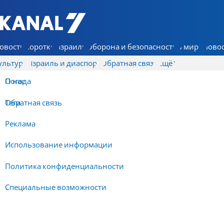
7 КАНАЛ - Аруц Шева
овости
Коротко
Израиль
Оборона и безопасность
В мире
Новос
ультура
Израиль и диаспора
Обратная связь
Ещё
О нас
Погода
Обратная связь
Теги
Реклама
Использование информации
Политика конфиденциальности
Специальные возможности