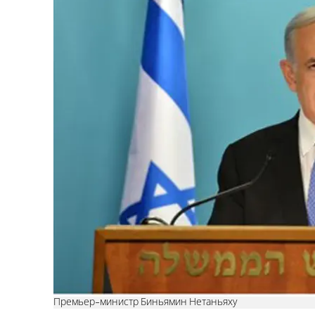
Премьер-министр Биньямин Нетаньяху