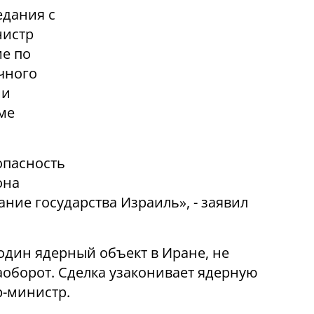
едания с
нистр
ие по
чного
ми
ме
опасность
она
ание государства Израиль», - заявил
 один ядерный объект в Иране, не
аоборот. Сделка узаконивает ядерную
р-министр.