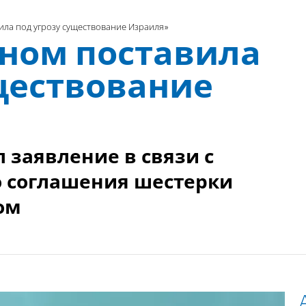
ила под угрозу существование Израиля»
аном поставила
ществование
 заявление в связи с
 соглашения шестерки
ом