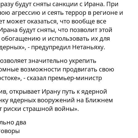
сразу будут сняты санкции с Ирана. При
ою агрессию и сеять террор в регионе и
ет может оказаться, что вообще все
рана будут сняты, что позволит этой
 обогащению и использовать их для
дерных», - предупредил Нетаньяху.
 позволяет значительно укрепить
ромные возможности продвигать свою
стоке», - сказал премьер-министр
тив, открывает Ирану путь к ядерной
онку ядерных вооружений на Ближнем
ет риски страшной войны».
льно два
еговоры