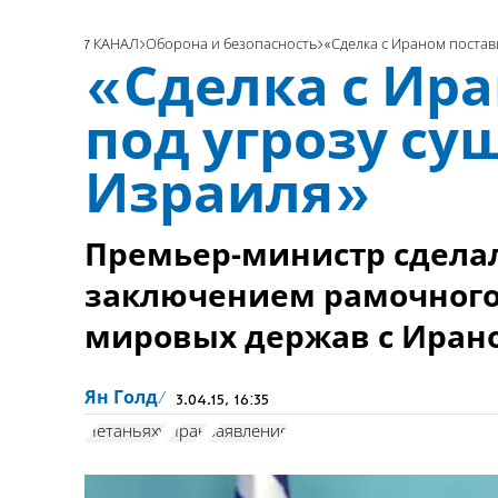
7 КАНАЛ
Оборона и безопасность
«Сделка с Ираном постав
«Сделка с Ир
под угрозу су
Израиля»
Премьер-министр сделал
заключением рамочного
мировых держав с Иран
Ян Голд
3.04.15, 16:35
Нетаньяху
Иран
заявление