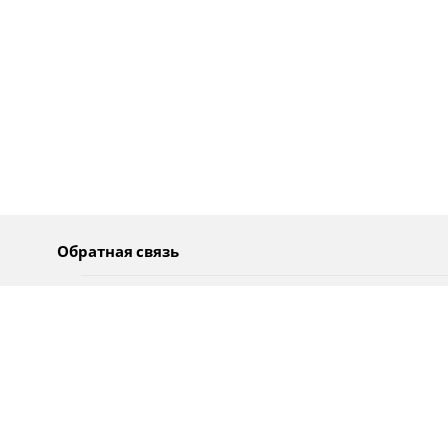
Обратная связь
О нас
Pусский
Обратная связь
عربية
Реклама
Использование информации
Политика конфиденциальности
Специальные возможности