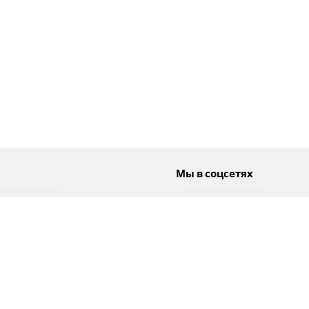
Мы в соцсетях
Спорт
Twitter
Погода
Facebook
Тэги
Instagram
YouTube
TikTok