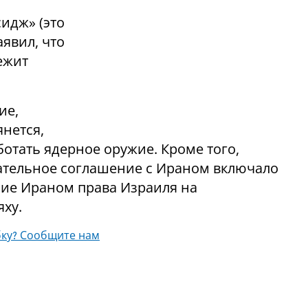
идж» (это
явил, что
ежит
ие,
янется,
ботать ядерное оружие. Кроме того,
чательное соглашение с Ираном включало
ние Ираном права Израиля на
яху.
ку? Сообщите нам