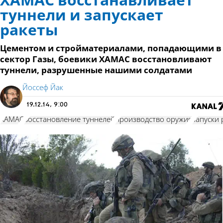
ХАМАС восстанавливает
туннели и запускает
ракеты
Цементом и стройматериалами, попадающими в
сектор Газы, боевики ХАМАС восстановливают
туннели, разрушенные нашими солдатами
Йоссеф Йак
19.12.14, 9:00
ХАМАС
восстановление туннелей
производство оружия
запуски 