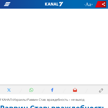
-
+
7 КАНАЛ
Израиль
Раввин Став: враждебность - не выход