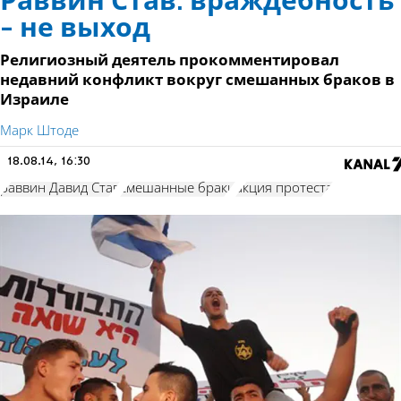
Раввин Став: враждебность
- не выход
Религиозный деятель прокомментировал
недавний конфликт вокруг смешанных браков в
Израиле
Марк Штоде
18.08.14, 16:30
раввин Давид Став
смешанные браки
акция протеста