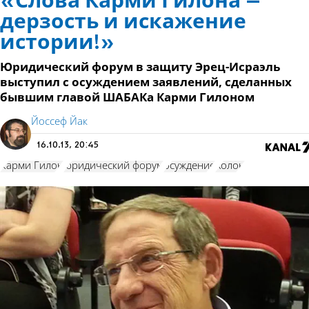
«Слова Карми Гилона –
дерзость и искажение
истории!»
Юридический форум в защиту Эрец-Исраэль
выступил с осуждением заявлений, сделанных
бывшим главой ШАБАКа Карми Гилоном
Йоссеф Йак
16.10.13, 20:45
Карми Гилон
юридический форум
осуждение
Холон