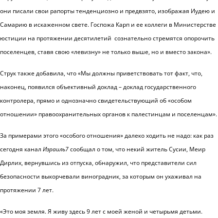
они писали свои рапорты тенденциозно и предвзято, изображая Иудею и
Самарию в искаженном свете. Госпожа Карп и ее коллеги в Министерстве
юстиции на протяжении десятилетий сознательно стремятся опорочить
поселенцев, ставя свою «левизну» не только выше, но и вместо закона».
Струк также добавила, что «Мы должны приветствовать тот факт, что,
наконец, появился объективный доклад – доклад государственного
контролера, прямо и однозначно свидетельствующий об «особом
отношении» правоохранительных органов к палестинцам и поселенцам».
За примерами этого «особого отношения» далеко ходить не надо: как раз
сегодня канал
Израиль7
сообщал о том, что некий житель Сусии, Меир
Дирлих, вернувшись из отпуска, обнаружил, что представители сил
безопасности выкорчевали виноградник, за которым он ухаживал на
протяжении 7 лет.
«Это моя земля. Я живу здесь 9 лет с моей женой и четырьмя детьми.