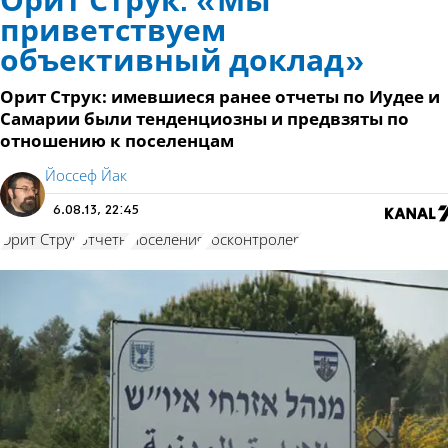
Орит Струк: «Мы
приветствуем
объективный доклад»
Орит Струк: имевшиеся ранее отчеты по Иудее и
Самарии были тенденциозны и предвзяты по
отношению к поселенцам
Йоссеф Йак
6.08.13, 22:45
Орит Струк
отчеты
поселения
госконтролер