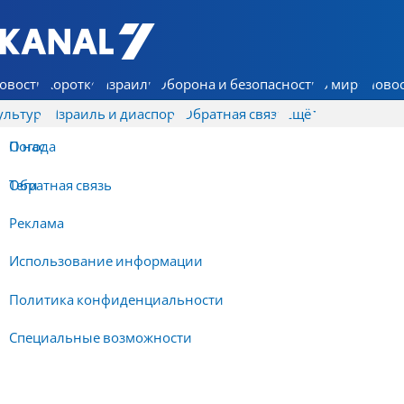
7 КАНАЛ - Аруц Шева
овости
Коротко
Израиль
Оборона и безопасность
В мире
Новос
ультура
Израиль и диаспора
Обратная связь
Ещё
О нас
Погода
Обратная связь
Теги
Реклама
Использование информации
Политика конфиденциальности
Специальные возможности