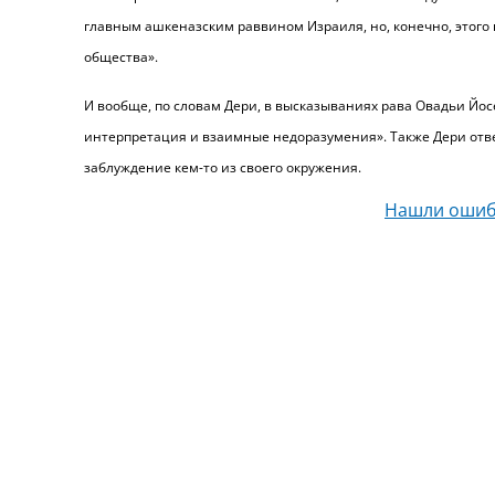
главным ашкеназским раввином Израиля, но, конечно, этого н
общества».
И вообще, по словам Дери, в высказываниях рава Овадьи Йо
интерпретация и взаимные недоразумения». Также Дери отве
заблуждение кем-то из своего окружения.
Нашли ошиб