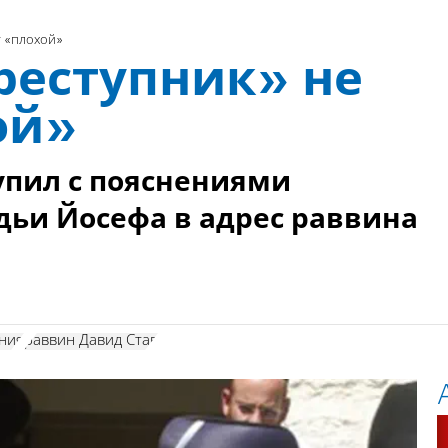
т «плохой»
реступник» не
ой»
упил с пояснениями
ьи Йосефа в адрес раввина
ния
раввин Давид Став