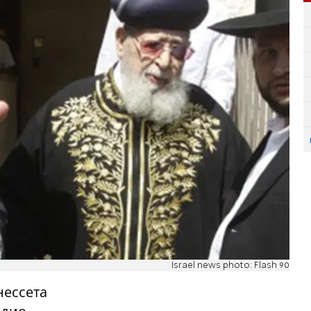
Israel news photo: Flash 90
нессета