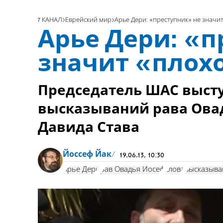
7 КАНАЛ
Еврейский мир
Арье Дери: «преступник» не значи
Арье Дери: «п
значит «плох
Председатель ШАС выст
высказываний рава Овад
Давида Става
Йоссеф Йак
19.06.13, 10:30
Арье Дери
рав Овадья Йосеф
слова
высказыва