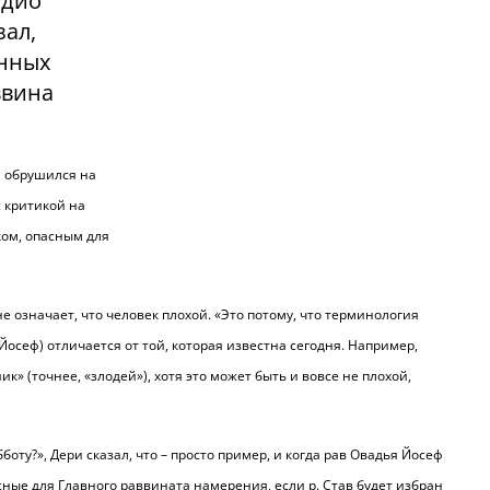
адио
зал,
анных
ввина
ф обрушился на
с критикой на
ком, опасным для
не означает, что человек плохой. «Это потому, что терминология
Йосеф) отличается от той, которая известна сегодня. Например,
к» (точнее, «злодей»), хотя это может быть и вовсе не плохой,
оту?», Дери сказал, что – просто пример, и когда рав Овадья Йосеф
асные для Главного раввината намерения, если р. Став будет избран