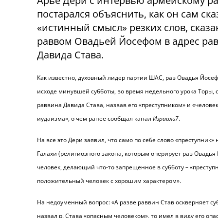
Арье Дери с интервью армейскому р
постарался объяснить, как он сам ска
«истинный смысл» резких слов, сказ
раввом Овадьей Йосефом в адрес ра
Давида Става.
Как известно, духовный лидер партии ШАС, рав Овадья Йосе
исходе минувшей субботы, во время недельного урока Торы, 
раввина Давида Става, назвав его «преступником» и «челове
иудаизма», о чем ранее сообщал канал
Израиль7
.
На все это Дери заявил, что само по себе слово «преступник» 
Галахи (религиозного закона, которым оперирует рав Овадья 
человек, делающий что-то запрещенное в субботу – «преступни
положительный человек с хорошим характером».
На недоуменный вопрос: «А разве раввин Став оскверняет субб
назвал р. Става «опасным человеком», то имел в виду его оп