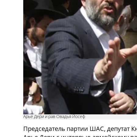
Арье Дери и рав Овадья Йосеф
Председатель партии ШАС, депутат К