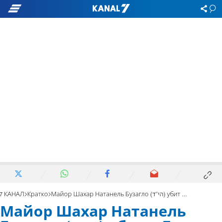
7 КАНАЛ
Кратко
Майор Шахар Натанель Бузагло (הי"ד) убит в Газе
Майор Шахар Натанель