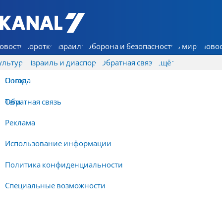
7 КАНАЛ - Аруц Шева
овости
Коротко
Израиль
Оборона и безопасность
В мире
Новос
ультура
Израиль и диаспора
Обратная связь
Ещё
О нас
Погода
Обратная связь
Теги
Реклама
Использование информации
Политика конфиденциальности
Специальные возможности