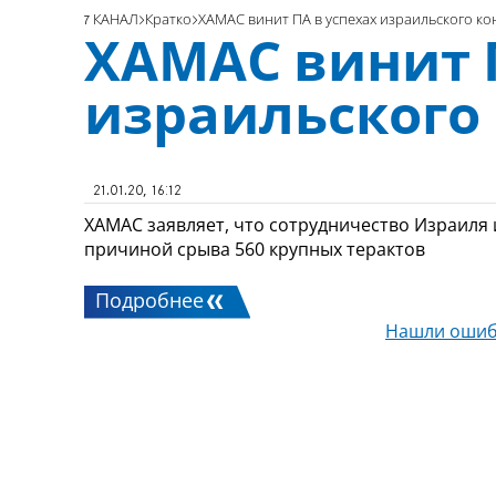
7 КАНАЛ
Кратко
ХАМАС винит ПА в успехах израильского к
ХАМАС винит П
израильского
21.01.20, 16:12
ХАМАС заявляет, что сотрудничество Израиля 
причиной срыва 560 крупных терактов
Подробнее
Нашли ошиб