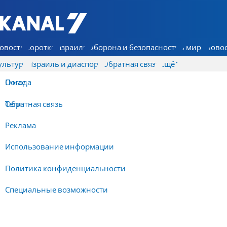
7 КАНАЛ - Аруц Шева
овости
Коротко
Израиль
Оборона и безопасность
В мире
Новос
ультура
Израиль и диаспора
Обратная связь
Ещё
О нас
Погода
Обратная связь
Теги
Реклама
Использование информации
Политика конфиденциальности
Специальные возможности