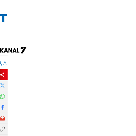
т
A
A