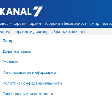
7 КАНАЛ - Аруц Шева
овости
Коротко
Израиль
Оборона и безопасность
В мире
Новос
ультура
Израиль и диаспора
Обратная связь
Ещё
О нас
Погода
Обратная связь
Теги
Реклама
Использование информации
Политика конфиденциальности
Специальные возможности