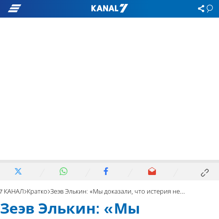
7 КАНАЛ
Кратко
Зеэв Элькин: «Мы доказали, что истерия не нужна»
Зеэв Элькин: «Мы