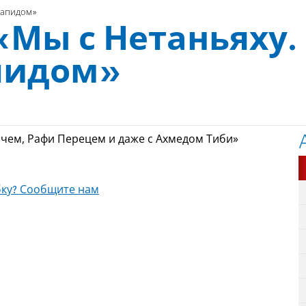
 Лапидом»
«Мы с Нетаньяху.
апидом»
ичем, Рафи Перецем и даже с Ахмедом Тиби»
ку? Сообщите нам