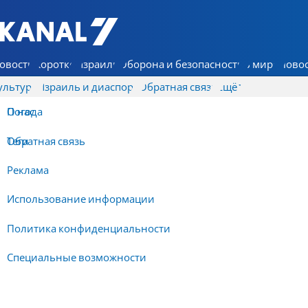
7 КАНАЛ - Аруц Шева
овости
Коротко
Израиль
Оборона и безопасность
В мире
Новос
ультура
Израиль и диаспора
Обратная связь
Ещё
О нас
Погода
Обратная связь
Теги
Реклама
Использование информации
Политика конфиденциальности
Специальные возможности