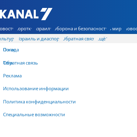
7 КАНАЛ - Аруц Шева
овости
Коротко
Израиль
Оборона и безопасность
В мире
Новос
ультура
Израиль и диаспора
Обратная связь
Ещё
О нас
Погода
Обратная связь
Теги
Реклама
Использование информации
Политика конфиденциальности
Специальные возможности