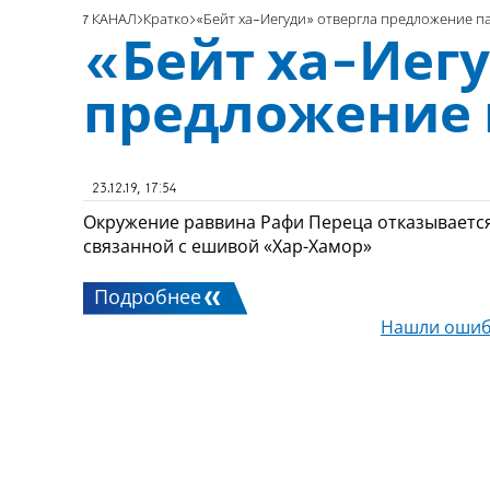
7 КАНАЛ
Кратко
«Бейт ха-Иегуди» отвергла предложение п
«Бейт ха-Иег
предложение 
23.12.19, 17:54
Окружение раввина Рафи Переца отказывается
связанной с ешивой «Хар-Хамор»
Подробнее
Нашли ошиб