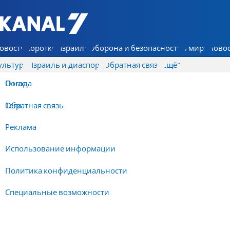
7 КАНАЛ - Аруц Шева
овости
Коротко
Израиль
Оборона и безопасность
В мире
Новос
ультура
Израиль и диаспора
Обратная связь
Ещё
О нас
Погода
Обратная связь
Теги
Реклама
Использование информации
Политика конфиденциальности
Специальные возможности