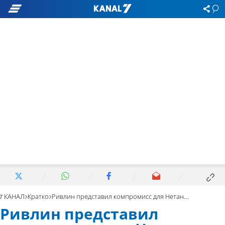
7 КАНАЛ
Кратко
Ривлин представил компромисс для Нетаньяху и Ганца
Ривлин представил