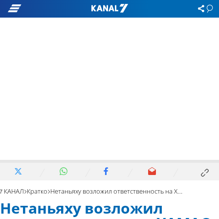
7 КАНАЛ
Кратко
Нетаньяху возложил ответственность на ХАМАС за атаки из Газы
Нетаньяху возложил