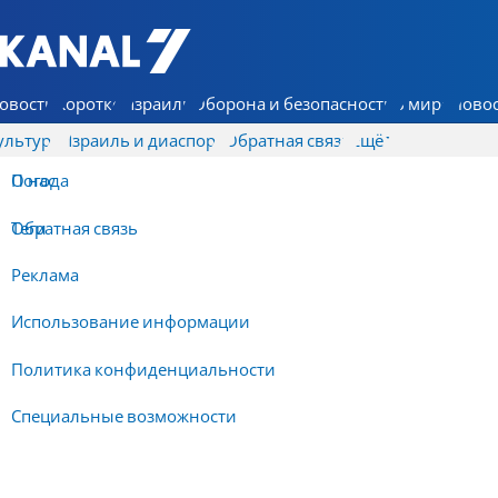
7 КАНАЛ - Аруц Шева
овости
Коротко
Израиль
Оборона и безопасность
В мире
Новос
ультура
Израиль и диаспора
Обратная связь
Ещё
О нас
Погода
Обратная связь
Теги
Реклама
Использование информации
Политика конфиденциальности
Специальные возможности