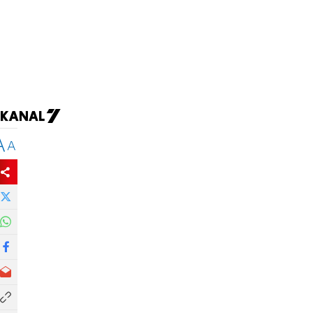
а
A
A