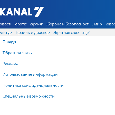
7 КАНАЛ - Аруц Шева
овости
Коротко
Израиль
Оборона и безопасность
В мире
Новос
ультура
Израиль и диаспора
Обратная связь
Ещё
О нас
Погода
Обратная связь
Теги
Реклама
Использование информации
Политика конфиденциальности
Специальные возможности