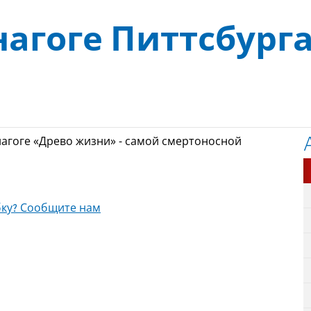
я
нагоге Питтсбург
нагоге «Древо жизни» - самой смертоносной
ку? Сообщите нам