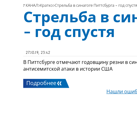
7 КАНАЛ
Кратко
Стрельба в синагоге Питтсбурга - год спуст
Стрельба в си
- год спустя
27.10.19, 23:42
В Питтсбурге отмечают годовщину резни в си
антисемитской атаки в истории США
Подробнее
Нашли ошиб