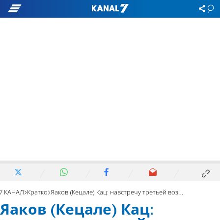
7 КАНАЛ
Кратко
Яаков (Кецале) Кац: навстречу третьей возможности
Яаков (Кецале) Кац: