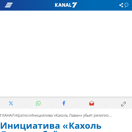
7 КАНАЛ
Кратко
Инициатива «Кахоль Лаван» убьёт религиозную сионистскую партию
Инициатива «Кахоль