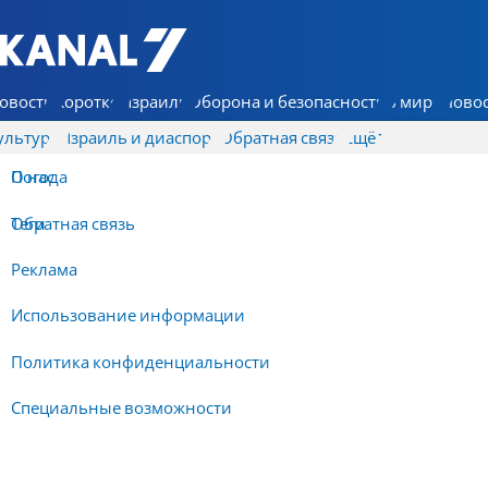
7 КАНАЛ - Аруц Шева
овости
Коротко
Израиль
Оборона и безопасность
В мире
Новос
ультура
Израиль и диаспора
Обратная связь
Ещё
О нас
Погода
Обратная связь
Теги
Реклама
Использование информации
Политика конфиденциальности
Специальные возможности