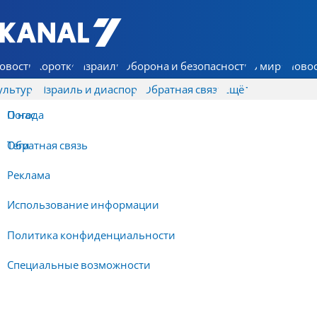
7 КАНАЛ - Аруц Шева
овости
Коротко
Израиль
Оборона и безопасность
В мире
Новос
ультура
Израиль и диаспора
Обратная связь
Ещё
О нас
Погода
Обратная связь
Теги
Реклама
Использование информации
Политика конфиденциальности
Специальные возможности