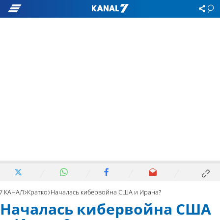
7 КАНАЛ
Кратко
Началась кибервойна США и Ирана?
Началась кибервойна США