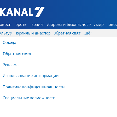
7 КАНАЛ - Аруц Шева
овости
Коротко
Израиль
Оборона и безопасность
В мире
Новос
ультура
Израиль и диаспора
Обратная связь
Ещё
О нас
Погода
Обратная связь
Теги
Реклама
Использование информации
Политика конфиденциальности
Специальные возможности