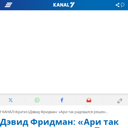
7 КАНАЛ
Кратко
Дэвид Фридман: «Ари так радовался решению Трампа по Иерусалиму!»
Дэвид Фридман: «Ари так