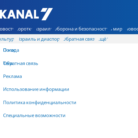
7 КАНАЛ - Аруц Шева
овости
Коротко
Израиль
Оборона и безопасность
В мире
Новос
ультура
Израиль и диаспора
Обратная связь
Ещё
О нас
Погода
Обратная связь
Теги
Реклама
Использование информации
Политика конфиденциальности
Специальные возможности