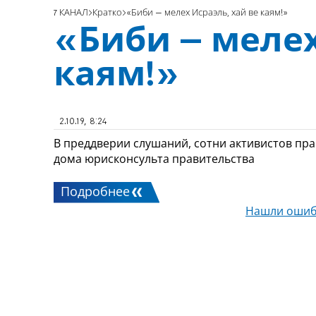
7 КАНАЛ
Кратко
«Биби – мелех Исраэль, хай ве каям!»
«Биби – мелех
каям!»
2.10.19, 8:24
В преддверии слушаний, сотни активистов пр
дома юрисконсульта правительства
Подробнее
Нашли ошиб