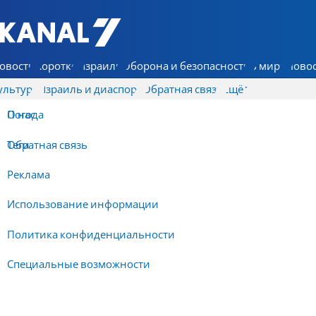
7 КАНАЛ - Аруц Шева
овости
Коротко
Израиль
Оборона и безопасность
В мире
Новос
ультура
Израиль и диаспора
Обратная связь
Ещё
О нас
Погода
Обратная связь
Теги
Реклама
Использование информации
Политика конфиденциальности
Специальные возможности