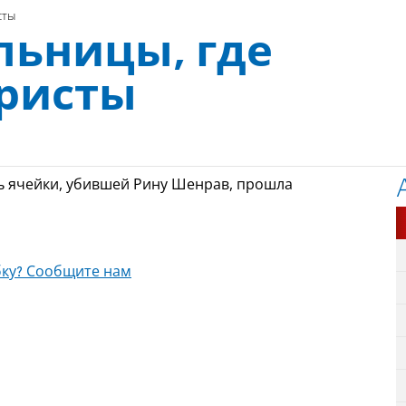
сты
льницы, где
ористы
рь ячейки, убившей Рину Шенрав, прошла
ку? Сообщите нам