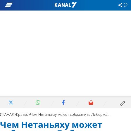
7 КАНАЛ
Кратко
Чем Нетаньяху может соблазнить Либермана
Чем Нетаньяху может