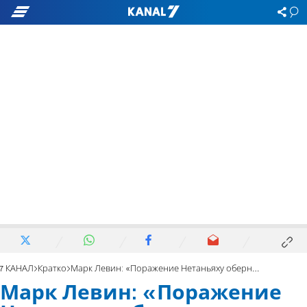
7 КАНАЛ
Кратко
Марк Левин: «Поражение Нетаньяху обернется катастрофой для Израиля»
Марк Левин: «Поражение