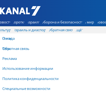
7 КАНАЛ - Аруц Шева
овости
Коротко
Израиль
Оборона и безопасность
В мире
Новос
ультура
Израиль и диаспора
Обратная связь
Ещё
О нас
Погода
Обратная связь
Теги
Реклама
Использование информации
Политика конфиденциальности
Специальные возможности