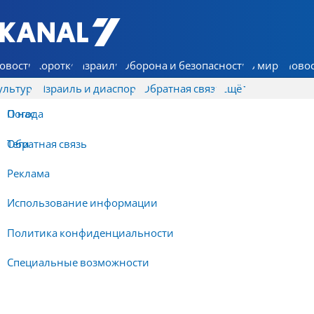
7 КАНАЛ - Аруц Шева
овости
Коротко
Израиль
Оборона и безопасность
В мире
Новос
ультура
Израиль и диаспора
Обратная связь
Ещё
О нас
Погода
Обратная связь
Теги
Реклама
Использование информации
Политика конфиденциальности
Специальные возможности