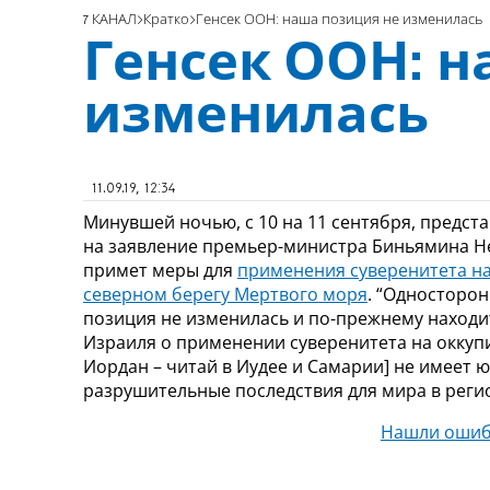
7 КАНАЛ
Кратко
Генсек ООН: наша позиция не изменилась
Генсек ООН: н
изменилась
11.09.19, 12:34
Минувшей ночью, с 10 на 11 сентября, предст
на заявление премьер-министра Биньямина Нет
примет меры для
применения суверенитета на
северном берегу Мертвого моря
. “Односторо
позиция не изменилась и по-прежнему наход
Израиля о применении суверенитета на оккуп
Иордан – читай в Иудее и Самарии] не имеет 
разрушительные последствия для мира в регион
Нашли ошиб