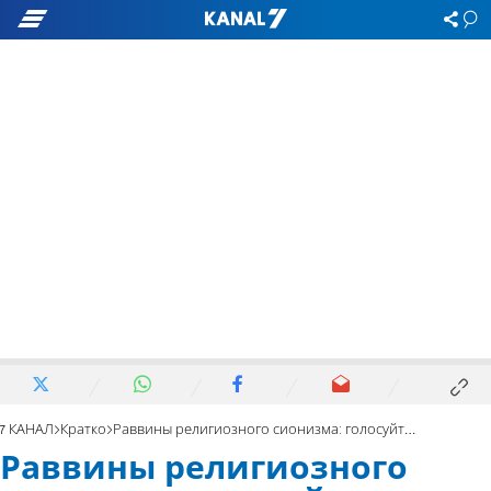
7 КАНАЛ
Кратко
Раввины религиозного сионизма: голосуйте за «Ямина»
Раввины религиозного