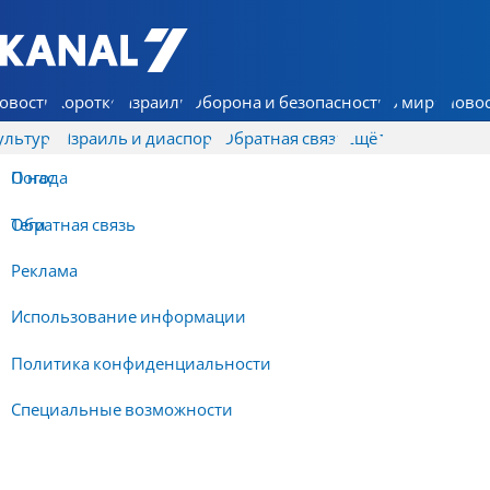
7 КАНАЛ - Аруц Шева
овости
Коротко
Израиль
Оборона и безопасность
В мире
Новос
ультура
Израиль и диаспора
Обратная связь
Ещё
О нас
Погода
Обратная связь
Теги
Реклама
Использование информации
Политика конфиденциальности
Специальные возможности