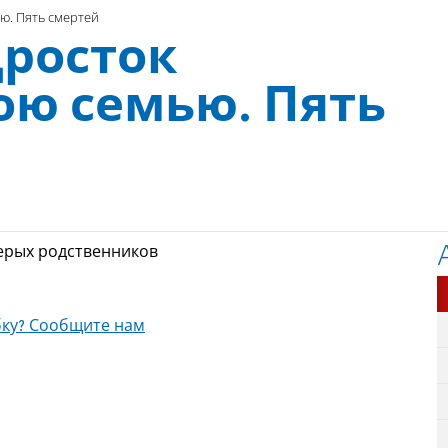
ю. Пять смертей
дросток
ою семью. Пять
терых родственников
ку? Сообщите нам