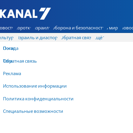
7 КАНАЛ - Аруц Шева
овости
Коротко
Израиль
Оборона и безопасность
В мире
Новос
ультура
Израиль и диаспора
Обратная связь
Ещё
О нас
Погода
Обратная связь
Теги
Реклама
Использование информации
Политика конфиденциальности
Специальные возможности