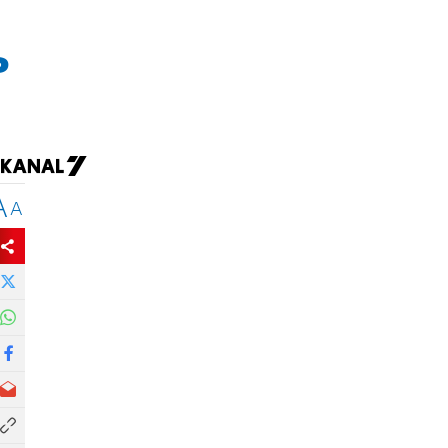
ь
A
A