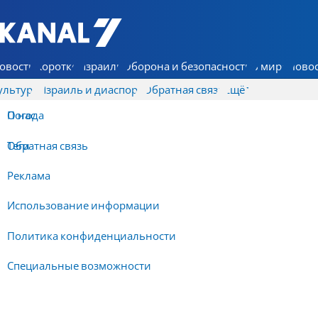
7 КАНАЛ - Аруц Шева
овости
Коротко
Израиль
Оборона и безопасность
В мире
Новос
ультура
Израиль и диаспора
Обратная связь
Ещё
О нас
Погода
Обратная связь
Теги
Реклама
Использование информации
Политика конфиденциальности
Специальные возможности