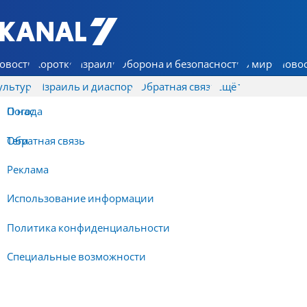
7 КАНАЛ - Аруц Шева
овости
Коротко
Израиль
Оборона и безопасность
В мире
Новос
ультура
Израиль и диаспора
Обратная связь
Ещё
О нас
Погода
Обратная связь
Теги
Реклама
Использование информации
Политика конфиденциальности
Специальные возможности