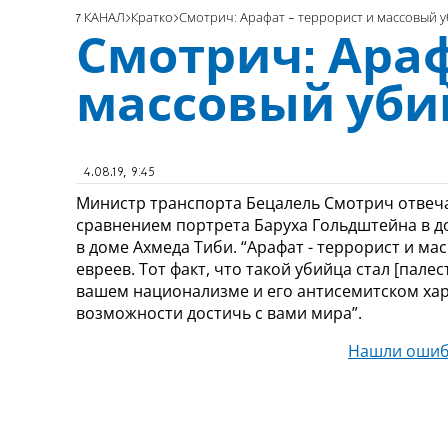
7 КАНАЛ
Кратко
Смотрич: Арафат - террорист и массовый 
Смотрич: Араф
массовый уби
4.08.19, 9:45
Министр транспорта Бецалель Смотрич отвеча
сравнением портрета Баруха Гольдштейна в д
в доме Ахмеда Тиби. “Арафат - террорист и м
евреев. Тот факт, что такой убийца стал [пал
вашем национализме и его антисемитском хара
возможности достичь с вами мира”.
Нашли ошиб