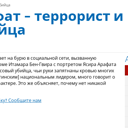
убийца
ат - террорист и
йца
ет на бурю в социальной сети, вызванную
оме Итамара Бен-Гвира с портретом Ясира Арафата
ассовый убийца, чьи руки запятнаны кровью многих
естинским] национальным лидером, много говорит о
ктере. Это же объясняет, почему нет никакой
ку? Сообщите нам