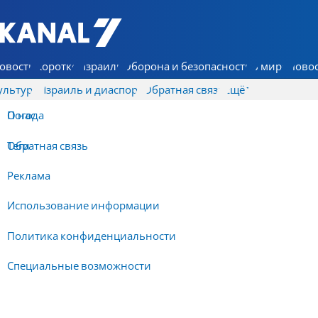
7 КАНАЛ - Аруц Шева
овости
Коротко
Израиль
Оборона и безопасность
В мире
Новос
ультура
Израиль и диаспора
Обратная связь
Ещё
О нас
Погода
Обратная связь
Теги
Реклама
Использование информации
Политика конфиденциальности
Специальные возможности