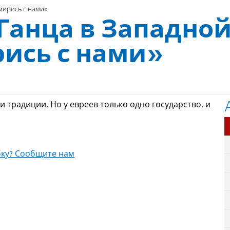
мирись с нами»
Ганца в Западно
рись с нами»
 традиции. Но у евреев только одно государство, и
ку? Сообщите нам