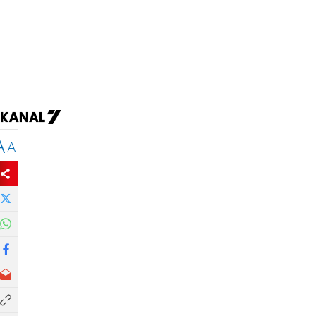
й
A
A