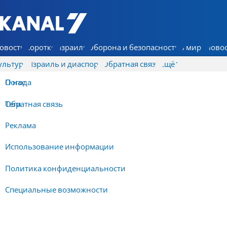
7 КАНАЛ - Аруц Шева
овости
Коротко
Израиль
Оборона и безопасность
В мире
Новос
ультура
Израиль и диаспора
Обратная связь
Ещё
О нас
Погода
Обратная связь
Теги
Реклама
Использование информации
Политика конфиденциальности
Специальные возможности