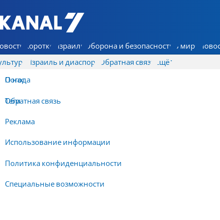
7 КАНАЛ - Аруц Шева
овости
Коротко
Израиль
Оборона и безопасность
В мире
Новос
ультура
Израиль и диаспора
Обратная связь
Ещё
О нас
Погода
Обратная связь
Теги
Реклама
Использование информации
Политика конфиденциальности
Специальные возможности