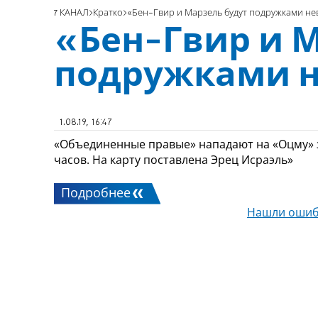
7 КАНАЛ
Кратко
«Бен-Гвир и Марзель будут подружками не
«Бен-Гвир и 
подружками н
1.08.19, 16:47
«Объединенные правые» нападают на «Оцму» з
часов. На карту поставлена Эрец Исраэль»
Подробнее
Нашли ошиб