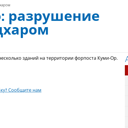
цхаром
о: разрушение
цхаром
есколько зданий на территории форпоста Куми-Ор.
ку? Сообщите нам