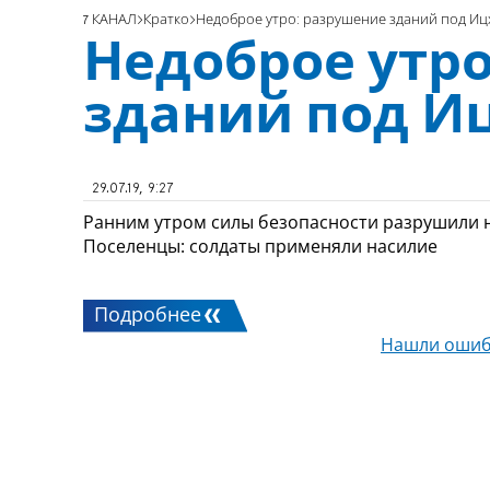
7 КАНАЛ
Кратко
Недоброе утро: разрушение зданий под И
Недоброе утр
зданий под И
29.07.19, 9:27
Ранним утром силы безопасности разрушили н
Поселенцы: солдаты применяли насилие
Подробнее
Нашли ошиб