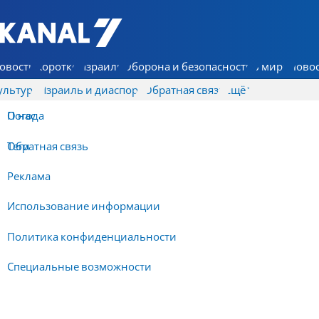
7 КАНАЛ - Аруц Шева
овости
Коротко
Израиль
Оборона и безопасность
В мире
Новос
ультура
Израиль и диаспора
Обратная связь
Ещё
О нас
Погода
Обратная связь
Теги
Реклама
Использование информации
Политика конфиденциальности
Специальные возможности