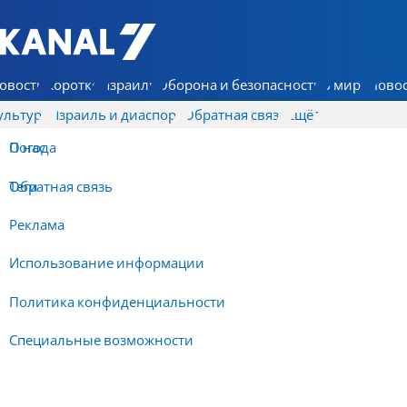
7 КАНАЛ - Аруц Шева
овости
Коротко
Израиль
Оборона и безопасность
В мире
Новос
ультура
Израиль и диаспора
Обратная связь
Ещё
О нас
Погода
Обратная связь
Теги
Реклама
Использование информации
Политика конфиденциальности
Специальные возможности