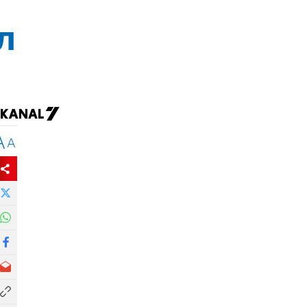
л
A
A