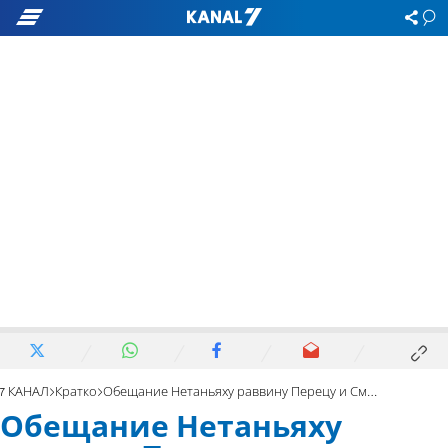
7 КАНАЛ
Кратко
Обещание Нетаньяху раввину Перецу и Смотричу
Обещание Нетаньяху