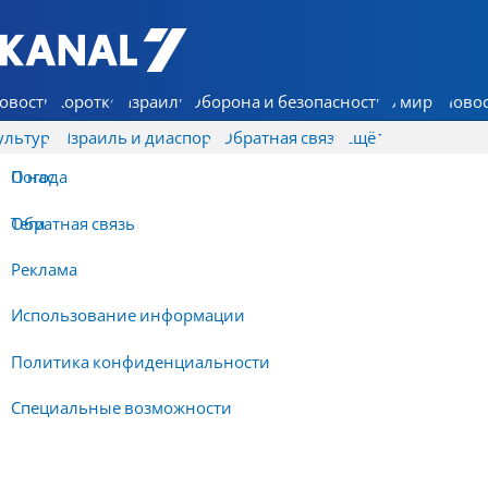
7 КАНАЛ - Аруц Шева
овости
Коротко
Израиль
Оборона и безопасность
В мире
Новос
ультура
Израиль и диаспора
Обратная связь
Ещё
О нас
Погода
Обратная связь
Теги
Реклама
Использование информации
Политика конфиденциальности
Специальные возможности