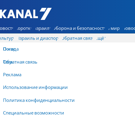
7 КАНАЛ - Аруц Шева
овости
Коротко
Израиль
Оборона и безопасность
В мире
Новос
ультура
Израиль и диаспора
Обратная связь
Ещё
О нас
Погода
Обратная связь
Теги
Реклама
Использование информации
Политика конфиденциальности
Специальные возможности