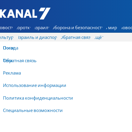
7 КАНАЛ - Аруц Шева
овости
Коротко
Израиль
Оборона и безопасность
В мире
Новос
ультура
Израиль и диаспора
Обратная связь
Ещё
О нас
Погода
Обратная связь
Теги
Реклама
Использование информации
Политика конфиденциальности
Специальные возможности