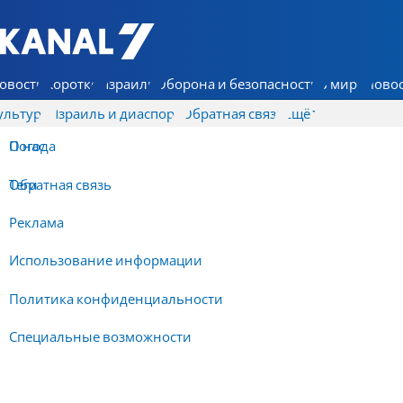
7 КАНАЛ - Аруц Шева
овости
Коротко
Израиль
Оборона и безопасность
В мире
Новос
ультура
Израиль и диаспора
Обратная связь
Ещё
О нас
Погода
Обратная связь
Теги
Реклама
Использование информации
Политика конфиденциальности
Специальные возможности