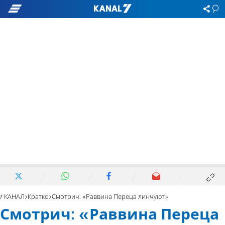
7 КАНАЛ
Кратко
Смотрич: «Раввина Переца линчуют»
Смотрич: «Раввина Переца